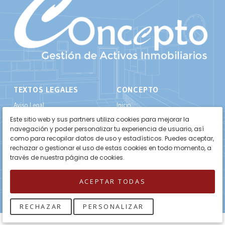
TEXTOS LEGALES
CONCEPTO
Aviso Legal
Inicio
Este sitio web y sus partners utiliza cookies para mejorar la
Política de Privacidad
Propiedades
navegación y poder personalizar tu experiencia de usuario, así
Política de Cookies
Sobre Nosotros
como para recopilar datos de uso y estadísticos. Puedes aceptar,
rechazar o gestionar el uso de estas cookies en todo momento, a
Contacto
través de nuestra página de cookies.
ACEPTAR TODAS


RECHAZAR
PERSONALIZAR