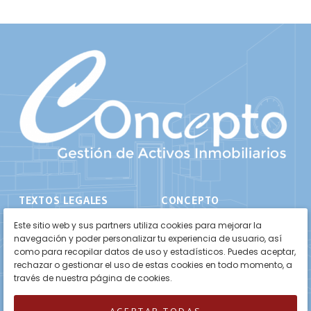
TEXTOS LEGALES
CONCEPTO
Aviso Legal
Inicio
Este sitio web y sus partners utiliza cookies para mejorar la
navegación y poder personalizar tu experiencia de usuario, así
Política de Privacidad
Propiedades
como para recopilar datos de uso y estadísticos. Puedes aceptar,
rechazar o gestionar el uso de estas cookies en todo momento, a
Política de Cookies
Sobre Nosotros
través de nuestra página de cookies.
Contacto