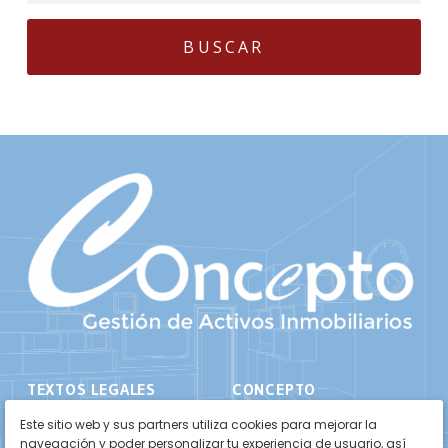
TEXTOS LEGALES
CONCEPTO
Aviso Legal
Inicio
Este sitio web y sus partners utiliza cookies para mejorar la
navegación y poder personalizar tu experiencia de usuario, así